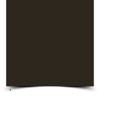
צוות אירוח והכנות
- גיל 20 ומעלה
- זמינות ל-3 מ
שמרות בשבוע כולל שישי
שבת
- יתרון למשרה מלאה (ראו
מטה)
- התחייבות ל-
9 חודשי עבודה לפחות
- נכונות ללמוד ולעבוד תהליך הכשרה
מקצועי ויסודי